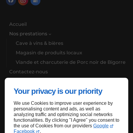
Accueil
Nos prestations
Cave à vins & bières
Magasin de produits locaux
Viande et charcuterie de Porc noir de Bigorre
Contactez-nous
Mentions légales
Your privacy is our priority
We use Cookies to improve user experience by
Haut de page
personalising content and ads, as well as
analyzing traffic and optimizing social networks
functionalities. By clicking "I Agree" you consent to
the use of Cookies from our providers
Google
Facebook
.