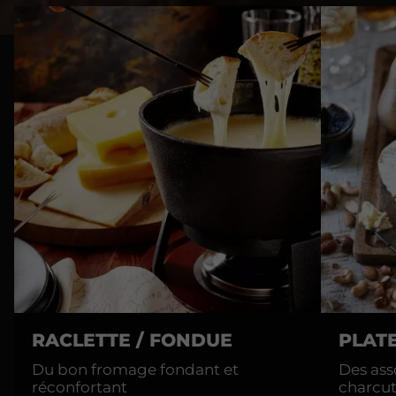
RACLETTE / FONDUE
PLAT
Du bon fromage fondant et
Des ass
réconfortant
charcut