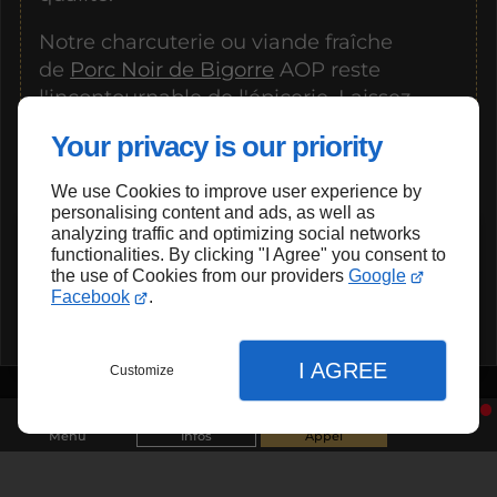
Notre charcuterie ou viande fraîche
de
Porc Noir de Bigorre
AOP reste
l'incontournable de l'épicerie. Laissez-
vous séduire par ses arômes délicats et
Your privacy is our priority
sa texture fondante pour un pur plaisir
gourmand.
We use Cookies to improve user experience by
personalising content and ads, as well as
analyzing traffic and optimizing social networks
Découvrez les trésors du terroir dans
functionalities. By clicking "I Agree" you consent to
La vente d’alcool est interdite aux
the use of Cookies from our providers
Google
notre épicerie fine à Peyragudes !
mineurs
Facebook
.
I AGREE
Customize
Menu
Infos
Appel