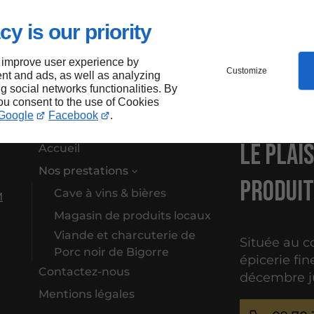
cy is our priority
 improve user experience by
Customize
nt and ads, as well as analyzing
ng social networks functionalities. By
you consent to the use of Cookies
Google
Facebook
.
Le plai
Accueil
Nos prestations
produit
Cave à vins & bières
M
Magasin de produits locaux
Viande et charcuterie de
Située au c
Porc noir de Bigorre
épicerie fin
Contactez-nous
décembre ju
Mentions légales