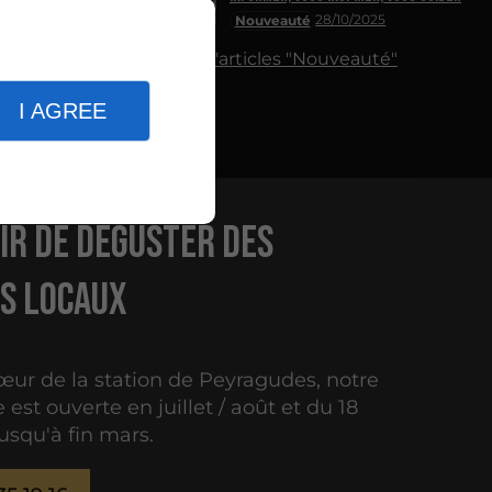
28/10/2025
Nouveauté
Plus d'articles "Nouveauté"
I AGREE
sir de déguster des
s locaux
œur de la station de Peyragudes, notre
e est ouverte en juillet / août et du 18
squ'à fin mars.