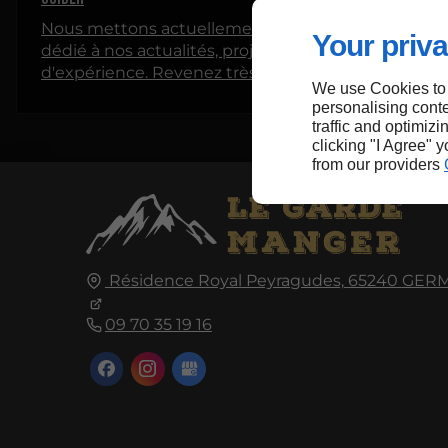
Nous mettons actuellement en place un espace
Your priva
dédié à nos actualités, projets et partages
d'expérience. Revenez très bientôt pour découvrir
We use Cookies to
nos premiers articles !
personalising conte
traffic and optimizi
clicking "I Agree" 
from our providers
Résidence Royal Peyragudes,
65240
GER
09 70 35 19 16